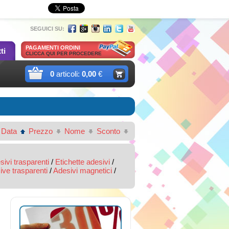
SEGUICI SU:
PAGAMENTI ORDINI
ti
CLICCA QUI PER PROCEDERE
0
articoli:
0,00
€
:
Data
Prezzo
Nome
Sconto
ivi trasparenti
/
Etichette adesivi
/
ive trasparenti
/
Adesivi magnetici
/