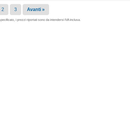
2
3
Avanti »
ecificato, i prezzi riportati sono da intendersi IVA inclusa.