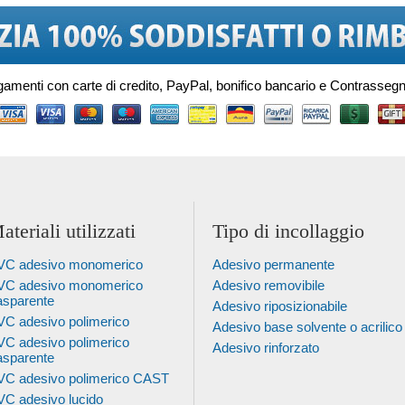
amenti con carte di credito, PayPal, bonifico bancario e Contrassegno
ateriali utilizzati
Tipo di incollaggio
VC adesivo monomerico
Adesivo permanente
VC adesivo monomerico
Adesivo removibile
asparente
Adesivo riposizionabile
C adesivo polimerico
Adesivo base solvente o acrilico
C adesivo polimerico
Adesivo rinforzato
asparente
VC adesivo polimerico CAST
C adesivo lucido