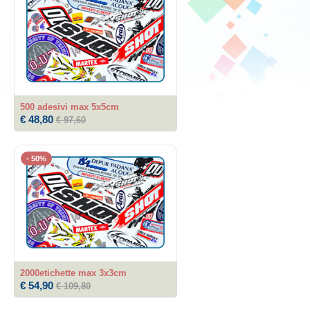
500 adesivi max 5x5cm
€ 48,80
€ 97,60
- 50%
2000etichette max 3x3cm
€ 54,90
€ 109,80