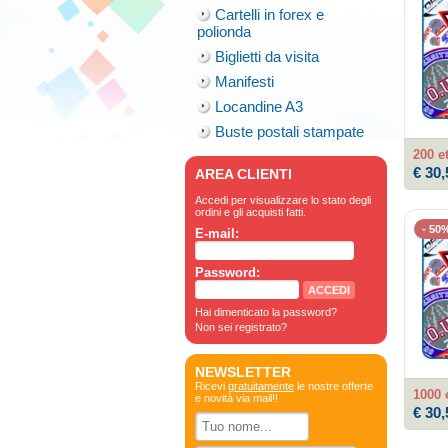
Cartelli in forex e
polionda
Biglietti da visita
Manifesti
Locandine A3
Buste postali stampate
200 e
€ 30,
AREA CLIENTI
Accedi per visualizzare lo stato degli
ordini e gli acquisti fatti.
- 50
E-mail:
Password:
Hai dimenticato la password?
Non sei registrato?
NEWSLETTER
Ricevi
gratuitamente
le nostre offerte
1000 
e novità via mail!!
€ 30,