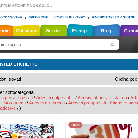
PPLICAZIONE E NON SOLO...
DI CONSEGNA
SPEDIZIONI
COME FUNZIONA?
RIVENDITORI ED AGENZIE
Home
Chi siamo
Servizi
Esempi
Blog
Contat
IVI ED ETICHETTE
otti trovati
Ordina per
per sottocategoria:
vi personalizzati
/
Adesivi calpestabili
/
Adesivi attacca e stacca
/
Ades
 fluorescenti
/
Adesivi rifrangenti
/
Adesivi prespaziati
/
Etichette ades
 adesive
/ )
- 50%