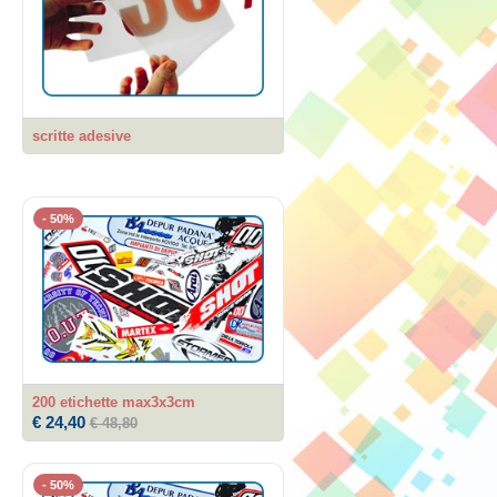
scritte adesive
- 50%
200 etichette max3x3cm
€ 24,40
€ 48,80
- 50%