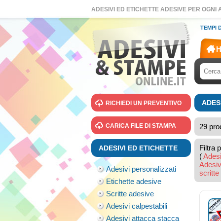
ADESIVI ED ETICHETTE ADESIVE PER OGNI A
TEMPI 
ADES
RICHIEDI UN PREVENTIVO
CARICA FILE DI STAMPA
29 prod
Filtra 
ADESIVI ED ETICHETTE
(
Adesi
Adesivi
Adesivi personalizzati
scritte
Etichette adesive
Scritte adesive
Adesivi calpestabili
Adesivi attacca stacca