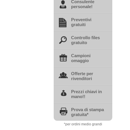
Consulente
personale!
Preventivi
gratuiti
Controllo files
gratuito
Campioni
omaggio
Offerte per
rivenditori
Prezzi chiavi in
mano!!
Prova di stampa
gratuita*
*per ordini medio grandi