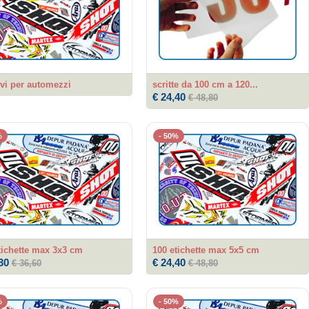
vi per automezzi
scritte da 100 cm a 120...
€ 24,40
€ 48,80
%
- 50%
tichette max 3x3 cm
100 etichette max 5x5 cm
30
€ 24,40
€ 36,60
€ 48,80
%
- 50%