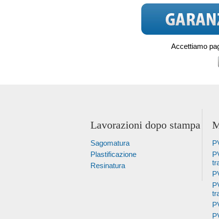
Accettiamo pag
Lavorazioni dopo stampa
M
Sagomatura
P
Plastificazione
P
tr
Resinatura
PV
PV
tr
P
PV