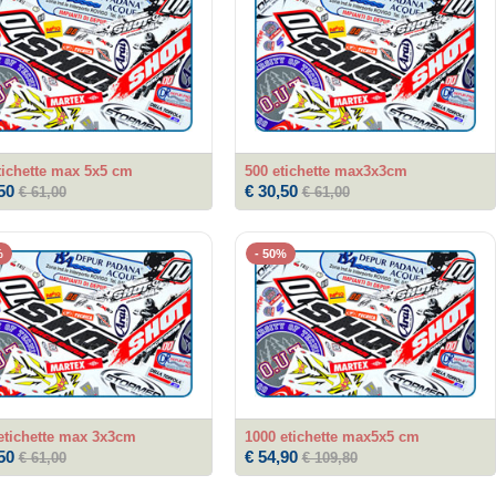
tichette max 5x5 cm
500 etichette max3x3cm
50
€ 30,50
€ 61,00
€ 61,00
%
- 50%
etichette max 3x3cm
1000 etichette max5x5 cm
50
€ 54,90
€ 61,00
€ 109,80