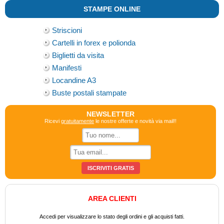
STAMPE ONLINE
Striscioni
Cartelli in forex e polionda
Biglietti da visita
Manifesti
Locandine A3
Buste postali stampate
NEWSLETTER
Ricevi
gratuitamente
le nostre offerte e novità via mail!!
AREA CLIENTI
Accedi per visualizzare lo stato degli ordini e gli acquisti fatti.