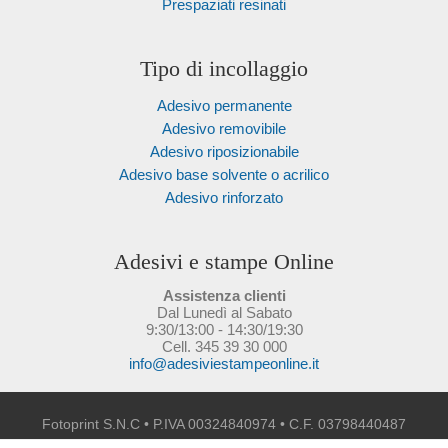
Prespaziati resinati
Tipo di incollaggio
Adesivo permanente
Adesivo removibile
Adesivo riposizionabile
Adesivo base solvente o acrilico
Adesivo rinforzato
Adesivi e stampe Online
Assistenza clienti
Dal Lunedì al Sabato
9:30/13:00 - 14:30/19:30
Cell. 345 39 30 000
info@adesiviestampeonline.it
Fotoprint S.N.C • P.IVA 00324840974 • C.F. 03798440487
Via Stefano Vai n.3, 59100 Prato (PO), Italia -
Privacy
/
Legals
/