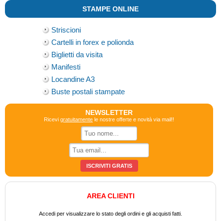
STAMPE ONLINE
Striscioni
Cartelli in forex e polionda
Biglietti da visita
Manifesti
Locandine A3
Buste postali stampate
NEWSLETTER
Ricevi
gratuitamente
le nostre offerte e novità via mail!!
AREA CLIENTI
Accedi per visualizzare lo stato degli ordini e gli acquisti fatti.