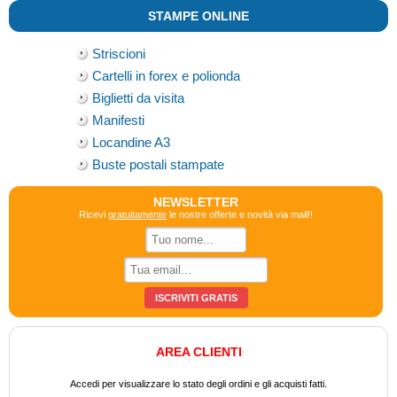
STAMPE ONLINE
Striscioni
Cartelli in forex e polionda
Biglietti da visita
Manifesti
Locandine A3
Buste postali stampate
NEWSLETTER
Ricevi
gratuitamente
le nostre offerte e novità via mail!!
AREA CLIENTI
Accedi per visualizzare lo stato degli ordini e gli acquisti fatti.