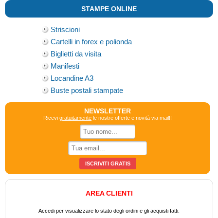
STAMPE ONLINE
Striscioni
Cartelli in forex e polionda
Biglietti da visita
Manifesti
Locandine A3
Buste postali stampate
NEWSLETTER
Ricevi
gratuitamente
le nostre offerte e novità via mail!!
AREA CLIENTI
Accedi per visualizzare lo stato degli ordini e gli acquisti fatti.